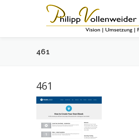
461
461