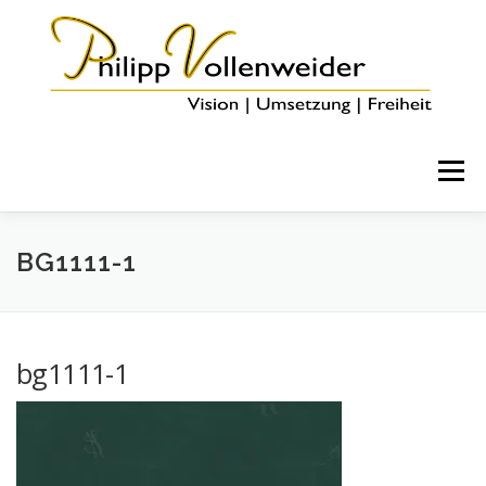
Menü
HOME
ÜBER MICH
COACHING & ANGEBOTE
BG1111-1
BLOG
KONTAKT
bg1111-1