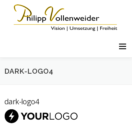
Menü
HOME
ÜBER MICH
COACHING & ANGEBOTE
DARK-LOGO4
BLOG
KONTAKT
dark-logo4