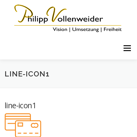
Menü
HOME
ÜBER MICH
COACHING & ANGEBOTE
LINE-ICON1
BLOG
KONTAKT
line-icon1