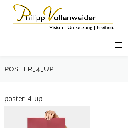
Menü
HOME
ÜBER MICH
COACHING & ANGEBOTE
POSTER_4_UP
BLOG
KONTAKT
poster_4_up