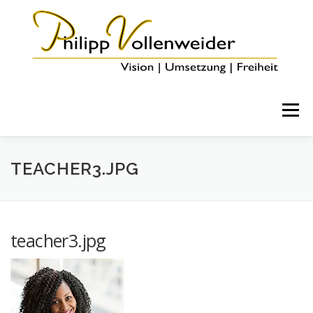
Menü
HOME
ÜBER MICH
COACHING & ANGEBOTE
TEACHER3.JPG
BLOG
KONTAKT
teacher3.jpg