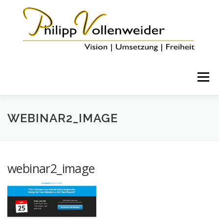
Menü
HOME
ÜBER MICH
COACHING & ANGEBOTE
WEBINAR2_IMAGE
BLOG
KONTAKT
webinar2_image